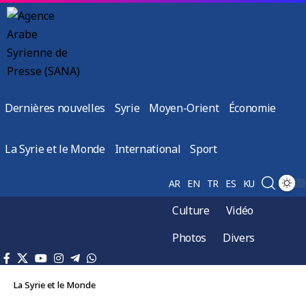
Dernières nouvelles
Syrie
Moyen-Orient
Économie
La Syrie et le Monde
International
Sport
AR
EN
TR
ES
KU
Culture
Vidéo
Photos
Divers
La Syrie et le Monde