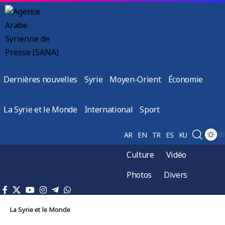
Dernières nouvelles
Syrie
Moyen-Orient
Économie
La Syrie et le Monde
International
Sport
AR
EN
TR
ES
KU
Culture
Vidéo
Photos
Divers
La Syrie et le Monde