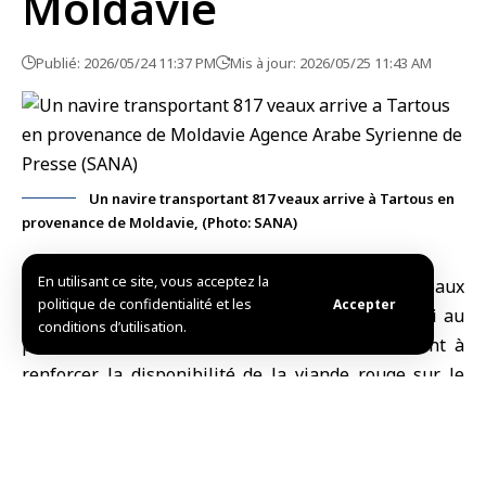
Moldavie
Publié: 2026/05/24 11:37 PM
Mis à jour: 2026/05/25 11:43 AM
Un navire transportant 817 veaux arrive à Tartous en
provenance de Moldavie, (Photo: SANA)
En utilisant ce site, vous acceptez la
Tartous, (SANA)
Un navire transportant 817
veaux
politique de confidentialité et les
Accepter
en provenance de Moldavie est arrivé aujourd’hui au
conditions d’utilisation.
port de Tartous
, dans le cadre des efforts visant à
renforcer la disponibilité de la viande rouge sur le
marché syrien à l’approche de l’
Aïd al-Adha
et à limiter
la hausse des prix.
Le chef du service de santé et de production animale à