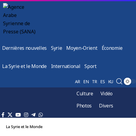
Dernières nouvelles
Syrie
Moyen-Orient
Économie
La Syrie et le Monde
International
Sport
AR
EN
TR
ES
KU
Culture
Vidéo
Photos
Divers
La Syrie et le Monde