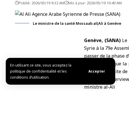
Publié: 2026/05/19 9:32 AM
Mis à jour: 2026/05/19 10:40 AM
Le ministre de la santé Mossaab al(Ali à Genève
Genève, (SANA)
Le 
Syrie
à la 79e Assem
passer de la phase d
Il a souligné que la
En utilisant ce site, vous acceptez la
une simple visite de
politique de confidentialité et les
Accepter
conditions d’utilisation.
Dans une interview 
ministre al-Ali
a fait remarquer q
rencontrent les min
partage d’expérience
Il a souligné que, pa
niveau régional, ret