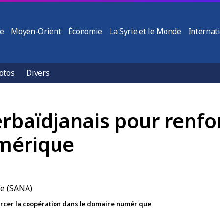
ie
Moyen-Orient
Économie
La Syrie et le Monde
Internat
otos
Divers
rbaïdjanais pour renfo
mérique
orcer la coopération dans le domaine numérique