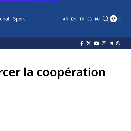
ional
Sport
AR
EN
TR
ES
KU
rcer la coopération