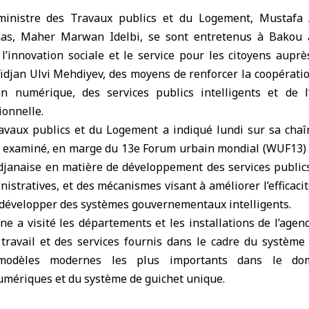
inistre des Travaux publics et du Logement, Mustafa 
as, Maher Marwan Idelbi, se sont entretenus à
Bakou
a
 l’innovation sociale et le service pour les citoyens aupr
ïdjan Ulvi Mehdiyev, des moyens de renforcer la coopérati
n numérique, des services publics intelligents et de l
ionnelle.
avaux publics et du Logement a indiqué lundi sur sa cha
t examiné, en marge du 13e Forum urbain mondial (WUF13) q
djanaise en matière de développement des services publics
istratives, et des mécanismes visant à améliorer l’efficac
à développer des systèmes gouvernementaux intelligents.
ne a visité les départements et les installations de l’agenc
ravail et des services fournis dans le cadre du système
odèles modernes les plus importants dans le dom
ériques et du système de guichet unique.