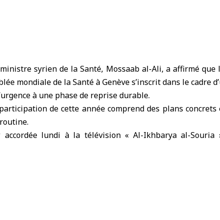
ministre syrien de la Santé,
Mossaab al-Ali, a affirmé que l
blée mondiale de la Santé à
Genève
s’inscrit dans le cadre d
’urgence à une phase de reprise durable.
 participation de cette année comprend des plans concrets 
 routine.
accordée lundi à la télévision « Al-Ikhbarya al-Souria
ue cette conférence mondiale représente la plus gran
istres de la Santé de plus de 170 pays, permettant l’écha
s et la création de partenariats stratégiques.
r cette participation, la Syrie aspire à devenir un acteur cl
rouvant ainsi son rôle naturel.