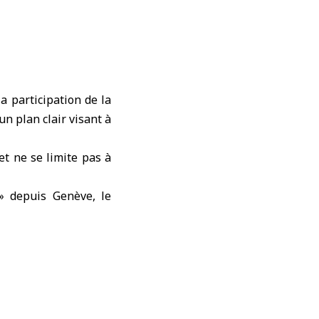
a participation de la
’un plan clair visant à
et ne se limite pas à
 » depuis Genève, le
de plateforme où se
nge d’expertises, le
é dans la région et au