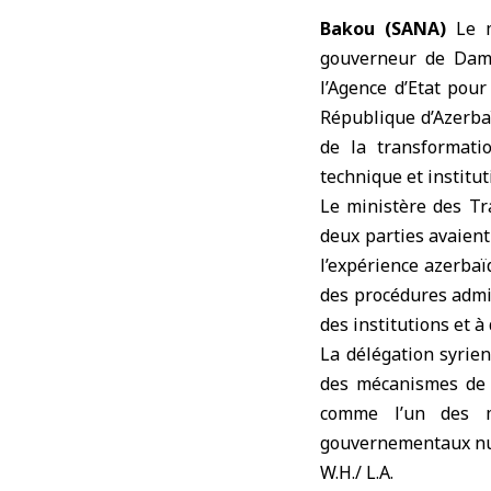
Bakou (SANA)
Le m
gouverneur de Dam
l’Agence d’Etat pour
République d’Azerba
de la transformatio
technique et institut
Le ministère des Tr
deux parties avaien
l’expérience azerbaï
des procédures admin
des institutions et 
La délégation syrien
des mécanismes de t
comme l’un des m
gouvernementaux num
W.H./ L.A.