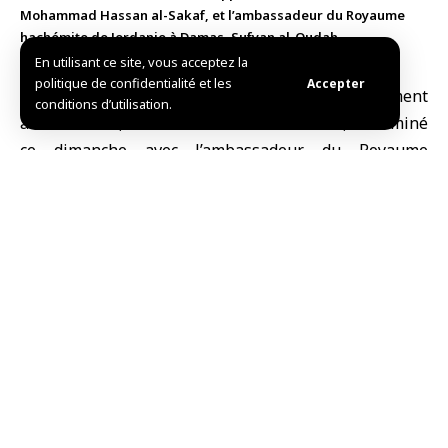
Mohammad Hassan al-Sakaf, et l’ambassadeur du Royaume
hachémite de Jordanie à Damas, Sufyan al-Qudah
En utilisant ce site, vous acceptez la
politique de confidentialité et les
Accepter
Damas, (SANA)
Le
ministre du Développement
conditions d’utilisation.
administratif
, Mohammad Hassan al-Sakaf, a examiné
ce dimanche avec l’
ambassadeur du Royaume
hachémite de Jordanie à Damas
, Sufyan al-Qudah,
l’avancement de la mise en œuvre de l’accord de
coopération signé entre le ministère et l’Institut
supérieur jordanien d’administration publique pour
les années 2025–2026.
L’entretien a porté sur les programmes de formation
et de développement prévus, ainsi que sur l’échange
d’expertises dans les domaines de l’administration
publique et du renforcement des capacités. Les deux
parties ont également abordé les démarches en cours
concernant l’accord devant être signé avec l’Autorité