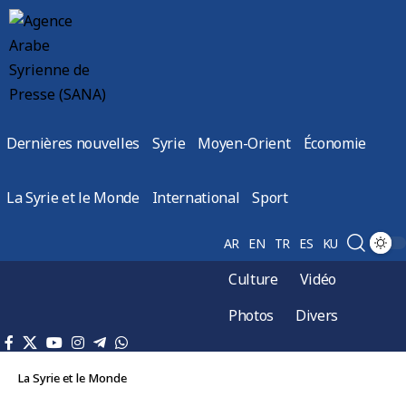
Dernières nouvelles
Syrie
Moyen-Orient
Économie
La Syrie et le Monde
International
Sport
AR
EN
TR
ES
KU
Culture
Vidéo
Photos
Divers
La Syrie et le Monde