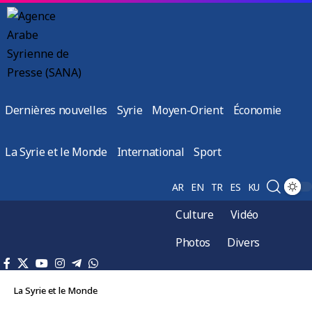
Dernières nouvelles
Syrie
Moyen-Orient
Économie
La Syrie et le Monde
International
Sport
AR
EN
TR
ES
KU
Culture
Vidéo
Photos
Divers
La Syrie et le Monde