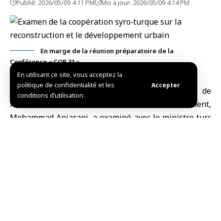
Publié: 2026/05/09 4:11 PM
Mis à jour: 2026/05/09 4:14 PM
En marge de la réunion préparatoire de la
Conférence « COP 31 »
En utilisant ce site, vous acceptez la
politique de confidentialité et les
Accepter
Antalya, (SANA)
Le ministre syrien de
conditions d’utilisation.
l’Administration locale et de l’Environnement,
Mohammad Anjarani, a examiné avec le ministre turc
de l’Environnement, de l’Urbanisme et du
Changement climatique, Murat Kurum, les
perspectives de coopération bilatérale afin de tirer
parti de l’expérience avancée de la Turquie dans les
domaines de la reconstruction et du développement
urbain.
Dans une publication sur X, le ministre Anjarani a