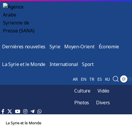
Dernières nouvelles
Syrie
Moyen-Orient
Économie
La Syrie et le Monde
International
Sport
AR
EN
TR
ES
KU
Culture
Vidéo
Photos
Divers
La Syrie et le Monde