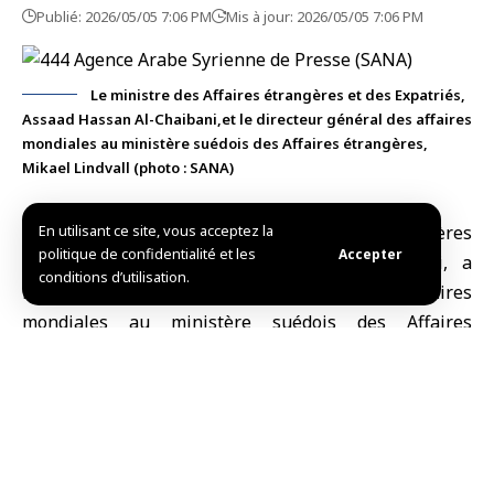
Publié: 2026/05/05 7:06 PM
Mis à jour: 2026/05/05 7:06 PM
Le ministre des Affaires étrangères et des Expatriés,
Assaad Hassan Al-Chaibani,et le directeur général des affaires
mondiales au ministère suédois des Affaires étrangères,
Mikael Lindvall (photo : SANA)
Damas, (SANA)
En utilisant ce site, vous acceptez la
Le
ministre des Affaires étrangères
politique de confidentialité et les
Accepter
et des Expatriés
,
Assaad Hassan Al-Chaibani
, a
conditions d’utilisation.
rencontré à
Damas
le directeur général des affaires
mondiales au ministère suédois des Affaires
étrangères, Mikael Lindvall.
La rencontre a porté sur les domaines de coopération,
les principales évolutions sur la scène régionale,
ainsi que les moyens de renforcer les relations
bilatérales entre les deux pays, de manière à soutenir