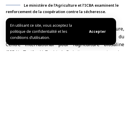
Le ministère de l’Agriculture et l’ICBA examinent le
renforcement de la coopération contre la sécheresse.
En utilisant ce site, vous acceptez la
Dubaï (SANA)
Le
ministre syrien de l’Agriculture
,
politique de confidentialité et les
Accepter
Amjad Badr, a rencontré la directrice générale du
conditions d’utilisation.
Centre international pour l’agriculture biosaline
(
ICBA
), Tarifa Al-Zaabi, à
Dubaï
pour examiner les
moyens de renforcer la coopération afin de
développer le secteur agricole et de faire face aux
défis climatiques et environnementaux.
Le ministère a indiqué sur sa chaîne Telegram, ce
vendredi, que la réunion tenue au siège du centre à
Dubaï avait porté sur les mécanismes d’élargissement
de la coopération dans les domaines de l’échange de
semences améliorées et de l’introduction de variétés
fourragères tolérantes à la salinité, afin de soutenir