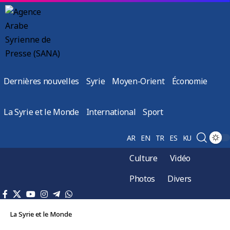
Dernières nouvelles
Syrie
Moyen-Orient
Économie
La Syrie et le Monde
International
Sport
AR
EN
TR
ES
KU
Culture
Vidéo
Photos
Divers
La Syrie et le Monde