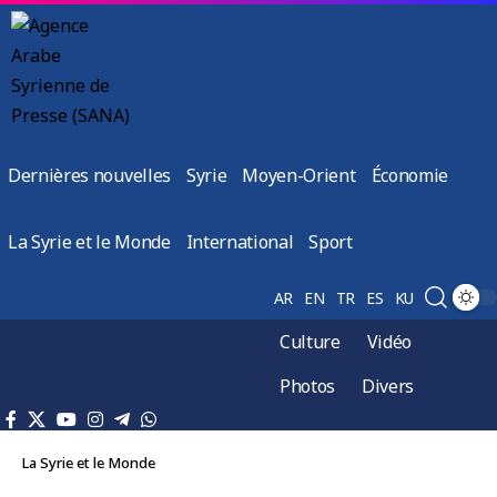
Dernières nouvelles
Syrie
Moyen-Orient
Économie
La Syrie et le Monde
International
Sport
AR
EN
TR
ES
KU
Culture
Vidéo
Photos
Divers
La Syrie et le Monde