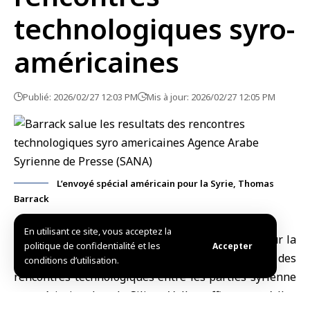
technologiques syro-
américaines
Publié: 2026/02/27 12:03 PM
Mis à jour: 2026/02/27 12:05 PM
L’envoyé spécial américain pour la Syrie, Thomas
Barrack
En utilisant ce site, vous acceptez la
New York, (SANA)
L’envoyé spécial américain pour la
politique de confidentialité et les
Accepter
Syrie,
Thomas Barrack
, a salué la dynamique des
conditions d’utilisation.
rencontres technologiques entre les parties syrienne
et américaine dans la
Silicon Valley
, affirmant qu’elles