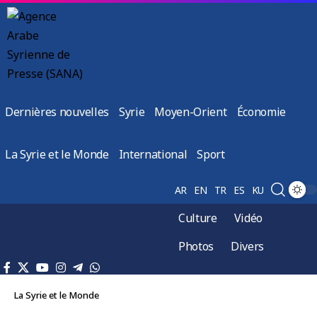
Dernières nouvelles
Syrie
Moyen-Orient
Économie
La Syrie et le Monde
International
Sport
AR
EN
TR
ES
KU
Culture
Vidéo
Photos
Divers
La Syrie et le Monde