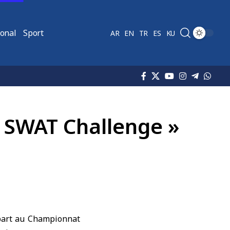
ional
Sport
AR
EN
TR
ES
KU
AE SWAT Challenge »
part au Championnat