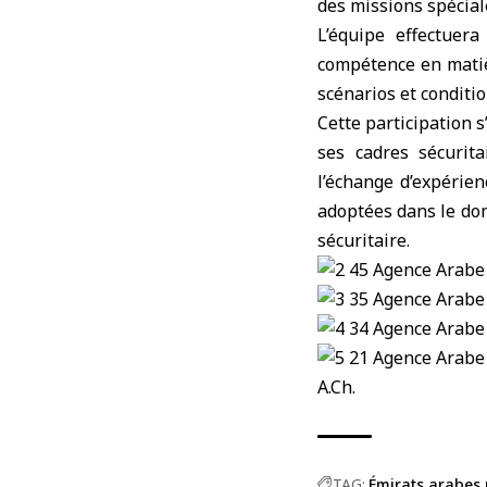
des missions spécial
L’équipe effectuer
compétence en matièr
scénarios et conditi
Cette participation s
ses cadres sécurit
l’échange d’expérie
adoptées dans le dom
sécuritaire.
A.Ch.
TAG:
Émirats arabes 