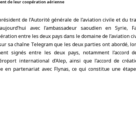
ment de leur coopération aérienne
résident de l’Autorité générale de l’aviation civile et du t
 aujourd’hui avec l’ambassadeur saoudien en
Syrie
, F
ération entre les deux pays dans le domaine de l’
aviation ci
 sur sa chaîne Telegram que les deux parties ont abordé, lor
ent signés entre les deux pays, notamment l’accord 
’aéroport international d’Alep, ainsi que l’accord de créa
 en partenariat avec Flynas, ce qui constitue une étap
cteur du transport aérien.
 dans une déclaration à «
ccords reflètent le niveau
 de coopération entre la
bie saoudite, soulignant
de nouvelles perspectives
’expertises techniques et
es, ainsi que pour le