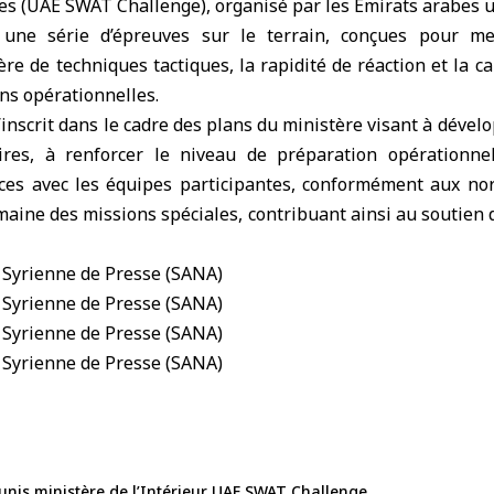
es (
UAE SWAT Challenge
), organisé par les
Émirats arabes u
a une série d’épreuves sur le terrain, conçues pour m
e de techniques tactiques, la rapidité de réaction et la ca
ons opérationnelles.
’inscrit dans le cadre des plans du ministère visant à dével
aires, à renforcer le niveau de préparation opérationne
nces avec les équipes participantes, conformément aux no
aine des missions spéciales, contribuant ainsi au soutien 
unis
ministère de l’Intérieur
UAE SWAT Challenge