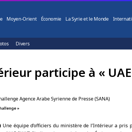
ie
Moyen-Orient
Économie
La Syrie et le Monde
Internat
otos
Divers
térieur participe à « U
Challenge »
)
Une équipe d’officiers du
ministère de l’Intérieur
a pris 