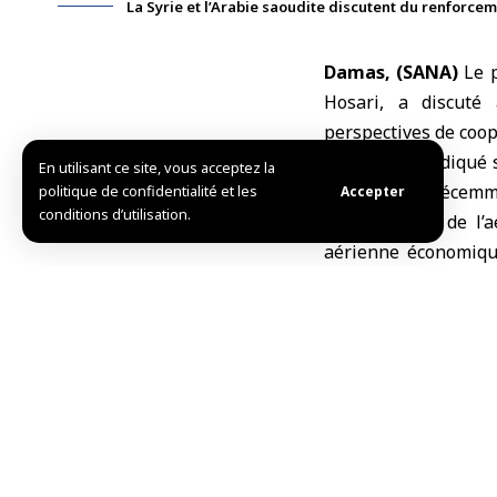
La Syrie et l’Arabie saoudite discutent du renforce
Damas, (SANA)
Le p
Hosari, a discuté
perspectives de coop
L’Autorité a indiqué
En utilisant ce site, vous acceptez la
les accords récemm
politique de confidentialité et les
Accepter
conditions d’utilisation.
d’exploitation de l
aérienne économique
développement du se
Hosari a précisé
SANA » que ces a
de confiance et
Syrie et l’Ara
qu’ils ouvrent 
pour l’échange d
opérationnell