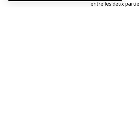
entre les deux partie
Les deux responsa
conjoints destinés a
R.Kh./ M.Ch.
TAG:
Autorité de plan
Partager cet article
Choix de l’éditeur