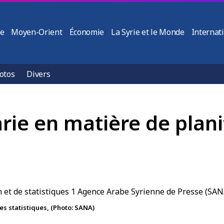
ie
Moyen-Orient
Économie
La Syrie et le Monde
Internat
otos
Divers
rie en matière de plani
des statistiques, (Photo: SANA)