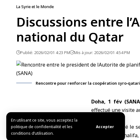
La Syrie et le Monde
Discussions entre l’A
national du Qatar
Publié: 2026/02/01 4:23 PM
Mis à jour: 2026/02/01 4:54 PM
Rencontre pour renforcer la coopération syro‑qatar
Doha,
1 fév (SANA
effectué une visite a
En utilisant ce site, vous acceptez la
Il y a rencontré le 
politique de confidentialité et les
Accepter
conditions d’utilisation.
Mubarak Al Khalifa, 