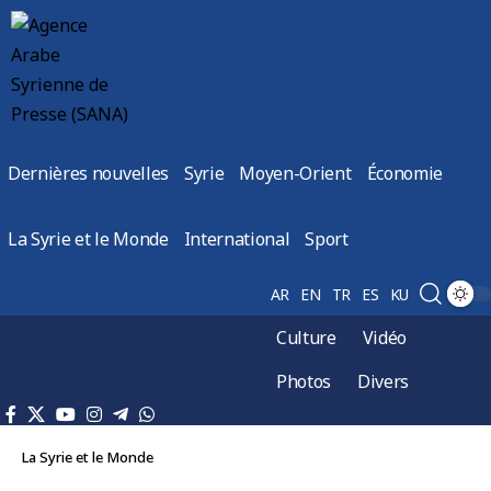
Dernières nouvelles
Syrie
Moyen-Orient
Économie
La Syrie et le Monde
International
Sport
AR
EN
TR
ES
KU
Culture
Vidéo
Photos
Divers
La Syrie et le Monde