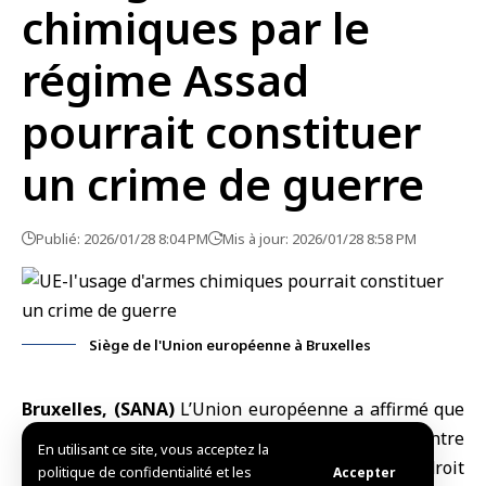
chimiques par le
régime Assad
pourrait constituer
un crime de guerre
Publié: 2026/01/28 8:04 PM
Mis à jour: 2026/01/28 8:58 PM
Siège de l'Union européenne à Bruxelles
Bruxelles, (SANA)
L’
Union européenne
a affirmé que
l’usage d’
armes chimiques
par le régime déchu contre
En utilisant ce site, vous acceptez la
le peuple syrien constitue une violation du droit
politique de confidentialité et les
Accepter