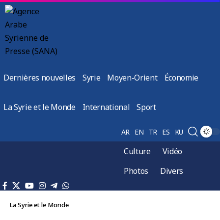
Dernières nouvelles
Syrie
Moyen-Orient
Économie
La Syrie et le Monde
International
Sport
AR
EN
TR
ES
KU
Culture
Vidéo
Photos
Divers
La Syrie et le Monde