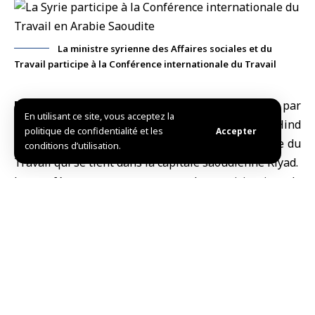
La ministre syrienne des Affaires sociales et du
Travail participe à la Conférence internationale du Travail
Riyad, (SANA)
Une délégation syrienne, présidée par
En utilisant ce site, vous acceptez la
la ministre des Affaires sociales et du Travail Hind
politique de confidentialité et les
Accepter
Qobawat, participe à la Conférence internationale du
conditions d’utilisation.
Travail qui se tient dans la capitale saoudienne Riyad.
La conférence est tenue avec la participation de
ministres du Travail, de responsables et d’experts de
divers pays du monde, et en présence d’organisations
internationales et régionales concernées par les
questions du marché du travail et du développement
humain.
La conférence se tiendra les 26 et 27 janvier 2026, au
Centre international de conférences Roi Abdulaziz à