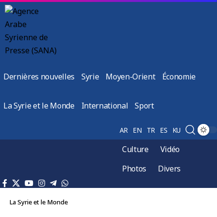
Dernières nouvelles
Syrie
Moyen-Orient
Économie
La Syrie et le Monde
International
Sport
AR
EN
TR
ES
KU
Culture
Vidéo
Photos
Divers
La Syrie et le Monde