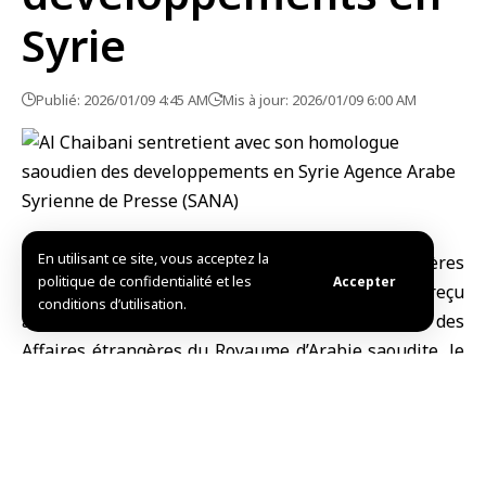
Syrie
Publié: 2026/01/09 4:45 AM
Mis à jour: 2026/01/09 6:00 AM
En utilisant ce site, vous acceptez la
Damas, (SANA)
Le
ministre des Affaires étrangères
politique de confidentialité et les
Accepter
et des Expatriés
,
Assaad Hassan Al-Chaibani
, a reçu
conditions d’utilisation.
aujourd’hui un appel téléphonique du ministre des
Affaires étrangères du
Royaume d’Arabie saoudite
, le
prince Fayçal ben Farhan.
Au cours de l’entretien, les deux parties ont discuté
des derniers développements en Syrie, ainsi que des
efforts déployés par le gouvernement syrien à cet