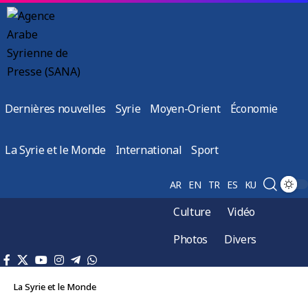
Dernières nouvelles
Syrie
Moyen-Orient
Économie
La Syrie et le Monde
International
Sport
AR
EN
TR
ES
KU
Culture
Vidéo
Photos
Divers
La Syrie et le Monde