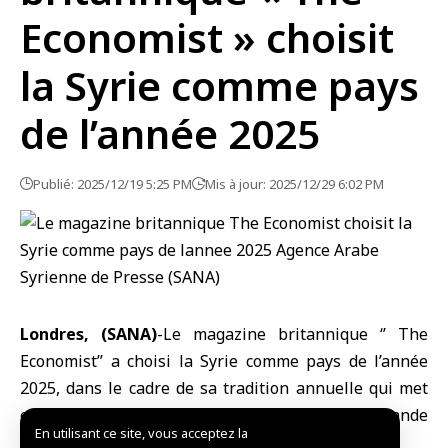
Economist » choisit
la Syrie comme pays
de l’année 2025
Publié: 2025/12/19 5:25 PM
Mis à jour: 2025/12/29 6:02 PM
Londres, (SANA)
-Le magazine britannique ‘’ The
Economist’’ a choisi la Syrie comme pays de l’année
2025, dans le cadre de sa tradition annuelle qui met
en avant le pays ayant réalisé la plus grande
En utilisant ce site, vous acceptez la
amélioration au cours de l’année.