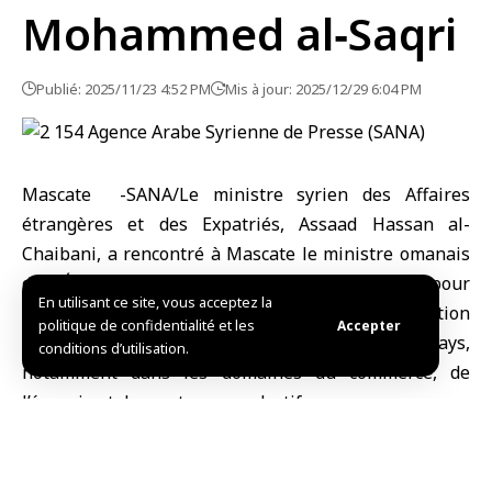
Mohammed al‑Saqri
Publié: 2025/11/23 4:52 PM
Mis à jour: 2025/12/29 6:04 PM
Mascate -SANA/Le ministre syrien des Affaires
étrangères et des Expatriés,
Assaad Hassan al-
Chaibani
, a rencontré à Mascate le ministre omanais
de l’Économie,
Saïd ben Mohammed al‑Saqri
, pour
En utilisant ce site, vous acceptez la
discuter des moyens de renforcer la coopération
politique de confidentialité et les
Accepter
économique et d’investissement entre les deux pays,
conditions d’utilisation.
notamment dans les domaines du commerce, de
l’énergie et des secteurs productifs.
Les deux parties ont également échangé leurs points
de vue sur l’actualité régionale et la coordination
conjointe nécessaire pour servir les intérêts des deux