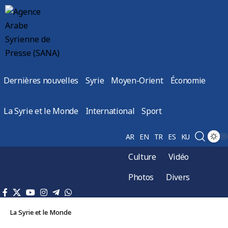
Dernières nouvelles
Syrie
Moyen-Orient
Économie
La Syrie et le Monde
International
Sport
AR
EN
TR
ES
KU
Culture
Vidéo
Photos
Divers
La Syrie et le Monde