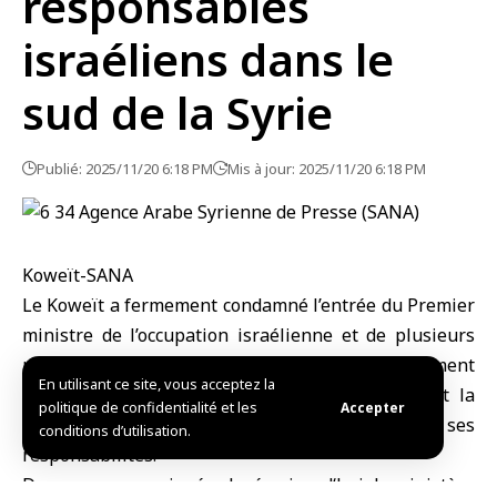
responsables
israéliens dans le
sud de la Syrie
Publié: 2025/11/20 6:18 PM
Mis à jour: 2025/11/20 6:18 PM
Koweït-SANA
Le
Koweït
a fermement condamné l’entrée du Premier
ministre de
l’occupation israélienne
et de plusieurs
ministres et responsables du gouvernement
En utilisant ce site, vous acceptez la
d’occupation dans le sud de la Syrie, soulignant la
politique de confidentialité et les
Accepter
nécessité pour le Conseil de sécurité d’assumer ses
conditions d’utilisation.
responsabilités.
Dans un communiqué relayé aujourd‘hui, le ministère