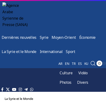
Dernières nouvelles
Syrie
Moyen-Orient
Économie
La Syrie et le Monde
International
Sport
AR
EN
TR
ES
KU
Culture
Vidéo
Photos
Divers
La Syrie et le Monde