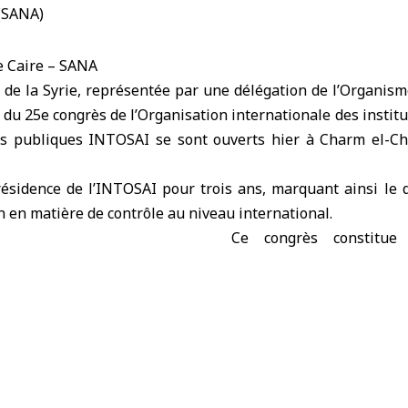
e Caire – SANA
n de
la Syrie
, représentée par une délégation de
l’Organism
x du 25e congrès de l’Organisation internationale des instit
es publiques
INTOSAI
se sont ouverts hier à Charm el-C
présidence de l’INTOSAI pour trois ans, marquant ainsi le 
 en matière de contrôle au niveau international.
Ce congrès constitue
majeur réunissant les le
du contrôle internation
des moyens de renforcer
d’échanger les expérienc
les efforts en matière 
d’intégrité et de préser