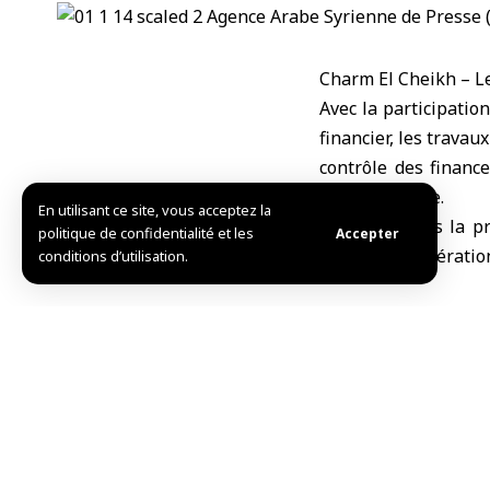
Charm El Cheikh – L
Avec la participatio
financier
, les travau
contrôle des financ
arabe d’Égypte.
En utilisant ce site, vous acceptez la
L’Egypte a pris la 
politique de confidentialité et les
Accepter
phase de coopération
conditions d’utilisation.