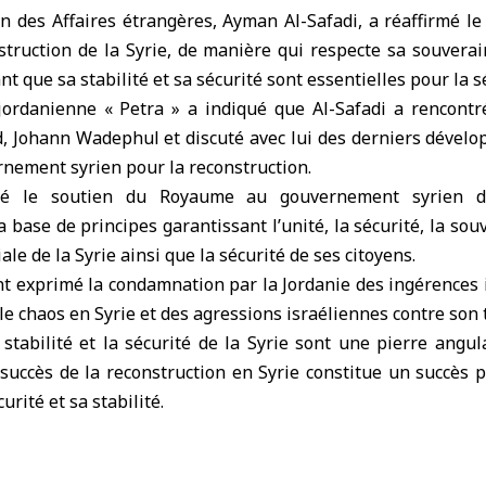
en des Affaires étrangères
,
Ayman Al-Safadi
, a réaffirmé l
struction de la Syrie, de manière qui respecte sa souverai
ant que sa stabilité et sa sécurité sont essentielles pour la s
jordanienne « Petra » a indiqué que Al-Safadi a rencon
 Johann Wadephul et discuté avec lui des derniers dévelo
rnement syrien pour la reconstruction.
éré le soutien du Royaume au gouvernement syrien d
a base de principes garantissant l’unité, la sécurité, la souv
riale de la Syrie ainsi que la sécurité de ses citoyens.
t exprimé la condamnation par la Jordanie des ingérences 
le chaos en Syrie et des agressions israéliennes contre son t
 stabilité et la sécurité de la Syrie sont une pierre angul
 succès de la reconstruction en Syrie constitue un succès 
urité et sa stabilité.