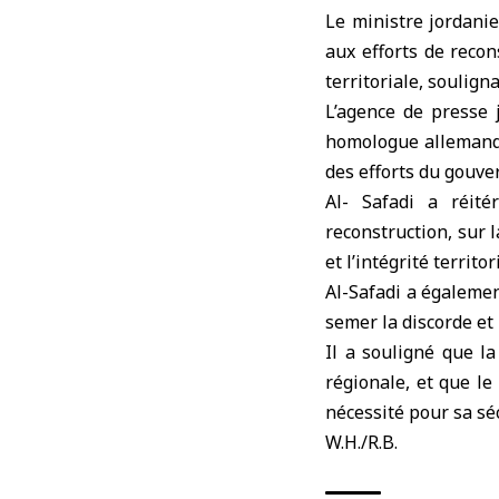
Le
ministre jordani
aux efforts de recon
territoriale, soulign
L’agence de presse 
homologue allemand,
des efforts du gouve
Al- Safadi a réit
reconstruction, sur l
et l’intégrité territo
Al-Safadi a égalemen
semer la discorde et 
Il a souligné que la
régionale, et que le
nécessité pour sa séc
W.H./R.B.