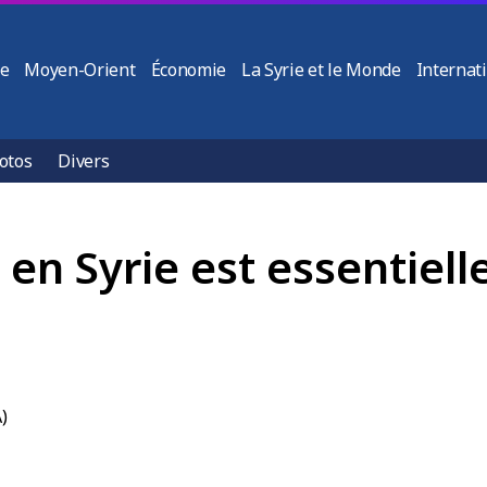
ie
Moyen-Orient
Économie
La Syrie et le Monde
Internat
otos
Divers
é en Syrie est essentiell