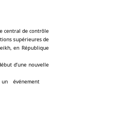
e central de contrôle
utions supérieures de
heikh, en République
début d’une nouvelle
 un événement
aders du secteur
al pour discuter
 la coopération,
es et de soutenir
de transparence,
vation des fonds