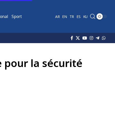
ional
Sport
AR
EN
TR
ES
KU
e pour la sécurité