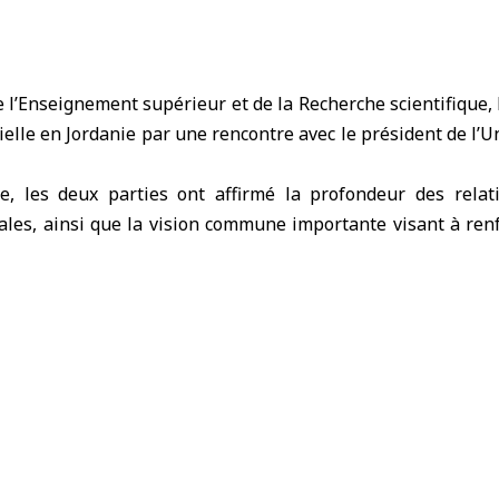
e l’Enseignement supérieur et de la Recherche scientifique
,
icielle en Jordanie par une rencontre avec le président de l’U
e, les deux parties ont affirmé la profondeur des relati
ales, ainsi que la vision commune importante visant à renf
 l’enseignement supérieur et de la recherche scientifique.
bi a également effectué une tournée dans les laboratoire
de laquelle il a pris connaissance des équipements avan
o-jordanienne… un modèle d’intégration académique intern
r de sa visite, le ministre Al-
gation qui l’accompagne ont
ée à l’Université germano-jordanienne, où une réunion 
sité, Alaa Al-Halhouli.