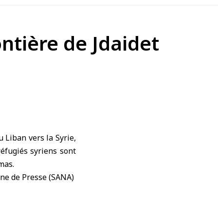
ontière de Jdaidet
u
Liban
vers
la Syrie
,
réfugiés syriens
sont
mas.