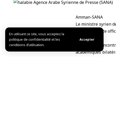
Amman-SANA
Le ministre syrien d
clôturé sa visite off
En utilisant ce site, vous acceptez la
Nazir Obeidat.
politique de confidentialité et les
Accepter
Lors de la rencontr
conditions d’utilisation.
académiques bilatér
dans les domaines de
Le ministre Al-Hala
Jordanie, au cours 
processus éducatif.
L’Université german
Lors du deuxième jou
Halabi et la délé
effectué une tourn
président de l’Univer