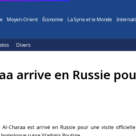
ie
Moyen-Orient
Économie
La Syrie et le Monde
Internat
otos
Divers
a arrive en Russie pour 
 Al-Charaa
est arrivé en
Russie
pour une visite officiel
n homologue russe
Vladimir Poutine
.