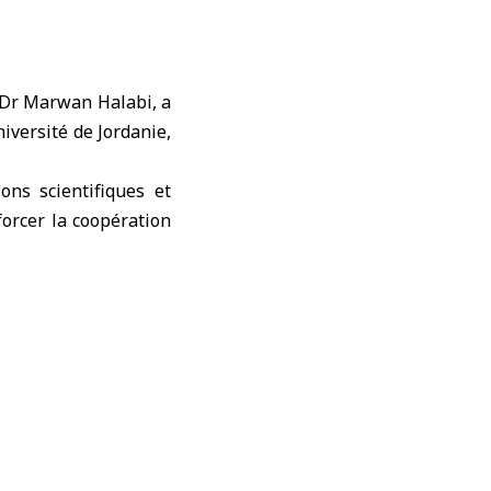
 Dr Marwan Halabi, a
niversité de Jordanie,
ons scientifiques et
orcer la coopération
s de l’Université de
cés utilisés dans le
ationale
a été tenue avec le