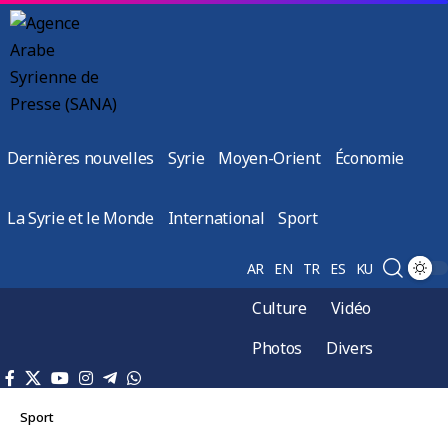
Dernières nouvelles
Syrie
Moyen-Orient
Économie
La Syrie et le Monde
International
Sport
AR
EN
TR
ES
KU
Culture
Vidéo
Photos
Divers
Sport