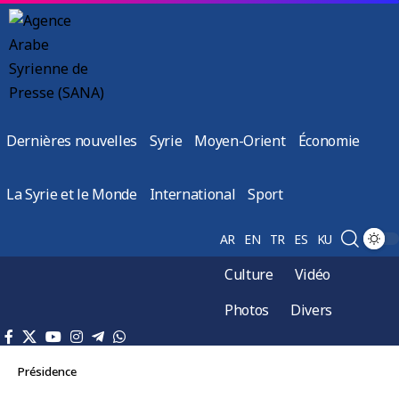
Dernières nouvelles
Syrie
Moyen-Orient
Économie
La Syrie et le Monde
International
Sport
AR
EN
TR
ES
KU
Culture
Vidéo
Photos
Divers
Présidence