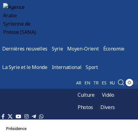
Dernières nouvelles
Syrie
Moyen-Orient
Économie
La Syrie et le Monde
International
Sport
AR
EN
TR
ES
KU
Culture
Vidéo
Photos
Divers
Présidence