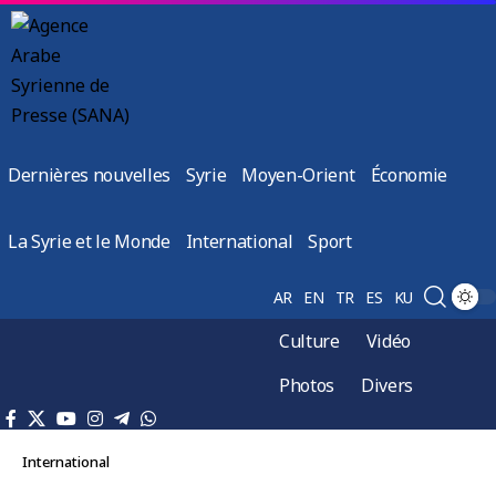
Dernières nouvelles
Syrie
Moyen-Orient
Économie
La Syrie et le Monde
International
Sport
AR
EN
TR
ES
KU
Culture
Vidéo
Photos
Divers
International