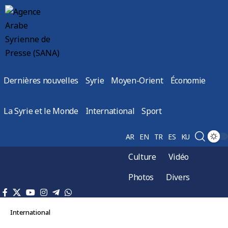
Dernières nouvelles
Syrie
Moyen-Orient
Économie
La Syrie et le Monde
International
Sport
AR
EN
TR
ES
KU
Culture
Vidéo
Photos
Divers
International