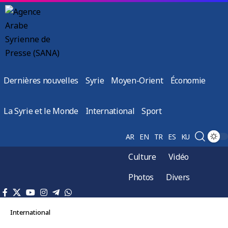
Dernières nouvelles
Syrie
Moyen-Orient
Économie
La Syrie et le Monde
International
Sport
AR
EN
TR
ES
KU
Culture
Vidéo
Photos
Divers
International