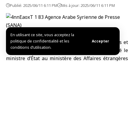
Publié: 2025/06/11 6:11 PM
Mis à jour: 2025/06/11 6:11 PM
En utilisant ce site, vous acceptez la
politique de confidentialité et les
Accepter
Oslo – SANA / Le ministre des Affaires étrangères et
conditions d’utilisation.
des Expatriés, M. Assaad al-Chaibani, a rencontré le
ministre d’État au ministère des Affaires étrangères
du Qatar Mohammed bin Abdulaziz Al-Khulaifi, en
marge du Forum d’Oslo pour la paix.
Les deux parties ont examiné les moyens de faire
progresser la coopération conjointe, notamment les
questions liées aux deux dossiers des armes
chimiques et de l’énergie.
R.S/R.Fawaz