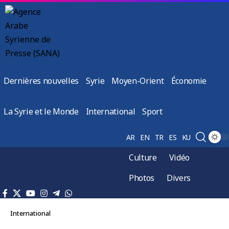
Dernières nouvelles
Syrie
Moyen-Orient
Économie
La Syrie et le Monde
International
Sport
AR
EN
TR
ES
KU
Culture
Vidéo
Photos
Divers
International