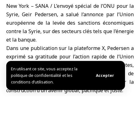
New York – SANA / L’envoyé spécial de l’ONU pour la
Syrie, Geir Pedersen, a salué l’annonce par l’Union
européenne de la levée des sanctions économiques
contre la Syrie, sur des secteurs clés tels que l’énergie
et la banque.
Dans une publication sur la plateforme X, Pedersen a
exprimé sa gratitude pour l’action rapide de l’Union
européenne, conformément aux étapes précédentes,
En utilisant ce site, vous acceptez la
affirmant l’importance de la décision de l’UE de
politique de confidentialité et les
Accepter
soutenir le peuple syrien dans sa quête pour la
conditions d’utilisation.
construction d’un avenir global, pacifique et juste.
L.Arfi
Partager cet