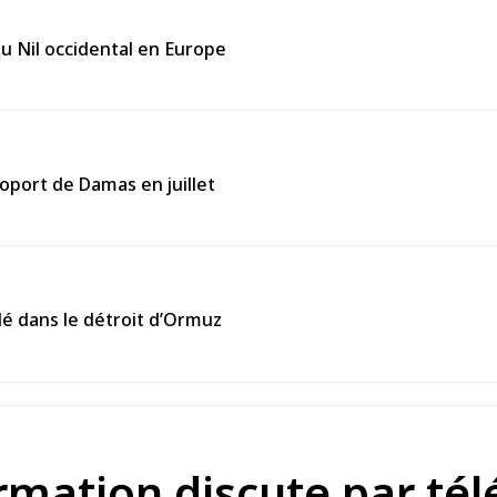
du Nil occidental en Europe
roport de Damas en juillet
lé dans le détroit d’Ormuz
ormation discute par té