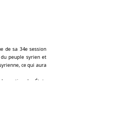
e de sa 34e session
x du peuple syrien et
syrienne, ce qui aura
 le soutien des États
ce dans les affaires
territoire syrien, la
tés nationales. Elle a
xercer des pressions
 lever les sanctions