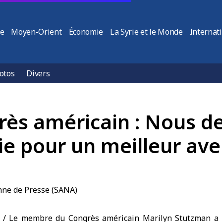
ie
Moyen-Orient
Économie
La Syrie et le Monde
Internat
otos
Divers
s américain : Nous de
rie pour un meilleur ave
/ Le membre du Congrès américain Marilyn Stutzman a i