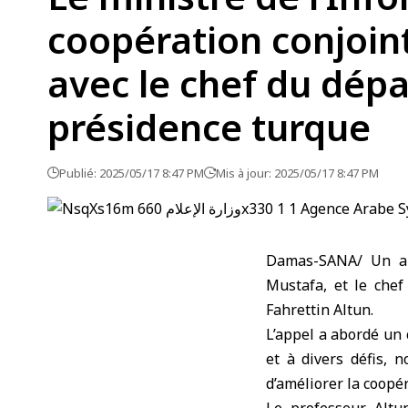
coopération conjoint
avec le chef du dép
présidence turque
Publié: 2025/05/17 8:47 PM
Mis à jour: 2025/05/17 8:47 PM
Damas-SANA/ Un app
Mustafa, et le che
Fahrettin Altun.
L’appel a abordé un 
et à divers défis, 
d’améliorer la coopér