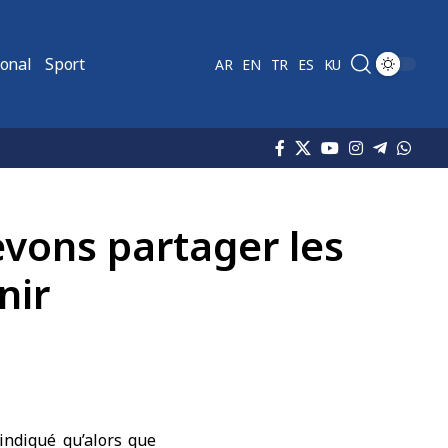
ional
Sport
AR
EN
TR
ES
KU
vons partager les
nir
ndiqué qu’alors que