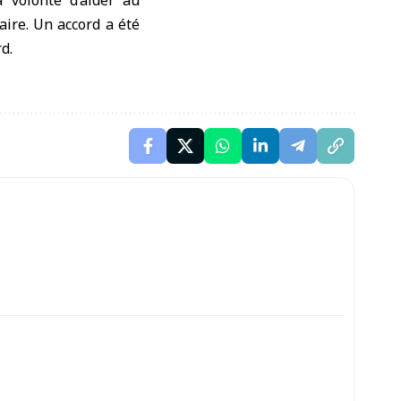
 volonté d’aider au
aire. Un accord a été
d.