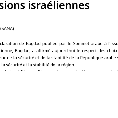
ions israéliennes
laration de Bagdad publiée par le Sommet arabe à l’issu
kienne, Bagdad, a affirmé aujourd’hui le respect des choi
ur de la sécurité et de la stabilité de la République arabe 
la sécurité et la stabilité de la région.
gdad, publiée par l’Agence de presse irakienne, a exprimé
é territoriale de la Syrie et leur rejet de toute ingéren
ement condamné les agressions israéliennes continues sur le 
raineté et les tentatives de saper et de détruire ses capaci
é internationale et le Conseil de sécurité de l’ONU à e
 agressions et respecter la souveraineté des États.
 salué l’annonce du président américain Donald Trump de