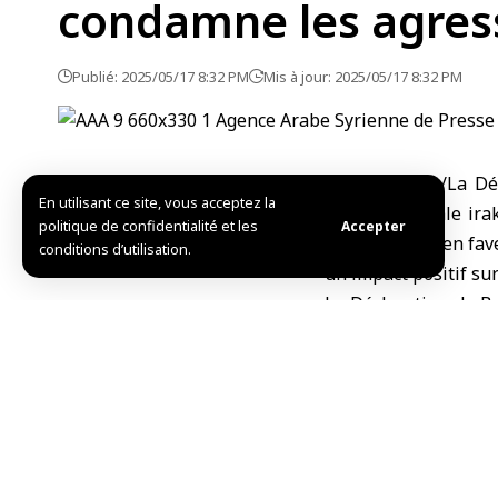
condamne les agress
Publié: 2025/05/17 8:32 PM
Mis à jour: 2025/05/17 8:32 PM
Bagdad-SANA/La Déc
En utilisant ce site, vous acceptez la
dans la capitale ira
politique de confidentialité et les
Accepter
l’engagement en fave
conditions d’utilisation.
un impact positif sur 
La Déclaration de Ba
arabes à l’intégrit
syriennes. Il a égal
violation de sa souve
appelé la communaut
pour mettre fin à ces
Les pays arabes ont