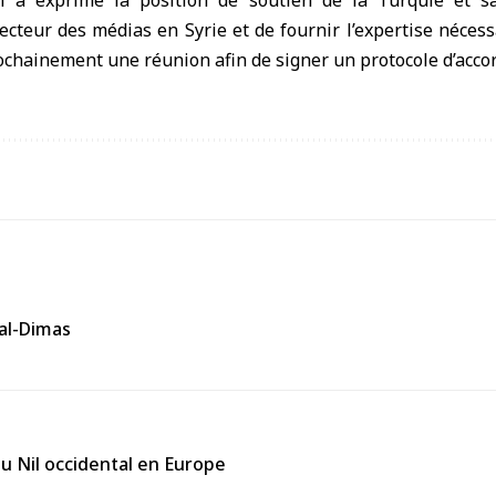
n a exprimé la position de soutien de la Turquie et sa
teur des médias en Syrie et de fournir l’expertise nécess
ochainement une réunion afin de signer un protocole d’accor
 al-Dimas
du Nil occidental en Europe