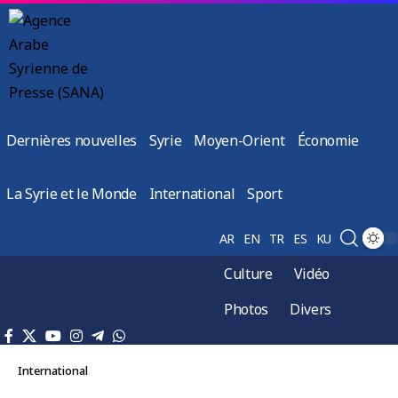
Dernières nouvelles
Syrie
Moyen-Orient
Économie
La Syrie et le Monde
International
Sport
AR
EN
TR
ES
KU
Culture
Vidéo
Photos
Divers
International