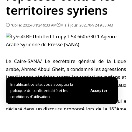
territoires syriens
Publié: 2025/04/24 9:33 AM
Mis à jour: 2025/04/24 9:33 AM
Le Caire-SANA/ Le secrétaire général de la Ligue
arabe, Ahmed Aboul Gheit, a condamné les agressions
israéliennes répétées contre les territoires syriens et
En utilisant ce site, vous acceptez la
les efforts flagrants d’«Israël » pour inciter aux
politique de confidentialité et les
Accepter
conflits et aux dissensions en Syrie.
conditions d’utilisation.
Le site web de la Ligue arabe a cité Aboul Gheit qui a
déclaré dans un discours prononcé lors de la 163ème
session ordinaire du Conseil de la Ligue au niveau
ministériel au Caire : « Il est nécessaire de mettre fin