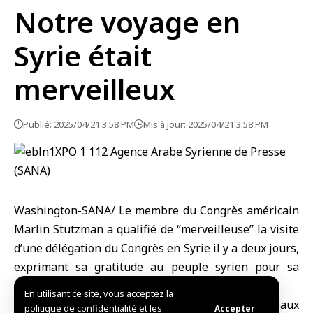
Notre voyage en
Syrie était
merveilleux
Publié: 2025/04/21 3:58 PM
Mis à jour: 2025/04/21 3:58 PM
Washington-SANA/ Le membre du Congrès américain
Marlin Stutzman a qualifié de ‘’merveilleuse’’ la visite
d’une délégation du Congrès en Syrie il y a deux jours,
exprimant sa gratitude au peuple syrien pour sa
générosité et gentillesse.
En utilisant ce site, vous acceptez la
Dans des déclarations qu’il a publiées sur les réseaux
politique de confidentialité et les
Accepter