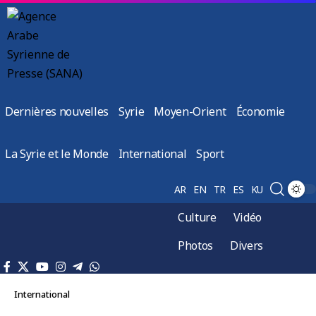
Dernières nouvelles
Syrie
Moyen-Orient
Économie
La Syrie et le Monde
International
Sport
AR
EN
TR
ES
KU
Culture
Vidéo
Photos
Divers
International