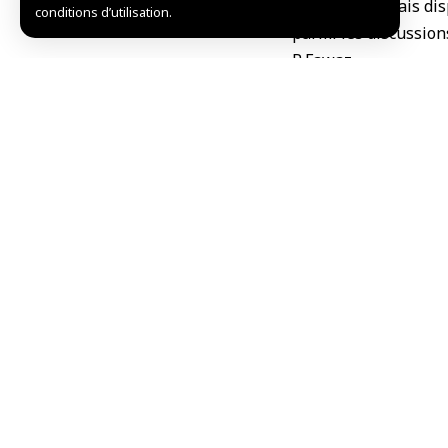
citoyens libanais di
conditions d’utilisation.
parmi les discussions
R.Fawaz
Partager cet article
Choix de l’éditeur
Quatre Mers : la Syrie redéfinit sa position écon
août 7, 2026
Condamnations arabes de l’attentat terroriste à 
août 7, 2026