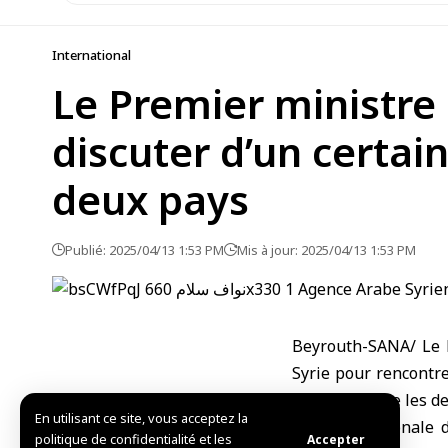
International
Le Premier ministre 
discuter d’un certa
deux pays
Publié: 2025/04/13 1:53 PM
Mis à jour: 2025/04/13 1:53 PM
Beyrouth-SANA/ Le P
Syrie pour rencontre
commun entre les de
En utilisant ce site, vous acceptez la
L’Agence nationale 
politique de confidentialité et les
Accepter