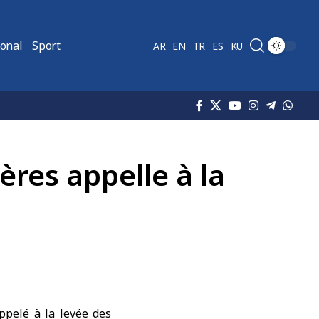
ional
Sport
AR
EN
TR
ES
KU
ères appelle à la
ppelé à la levée des