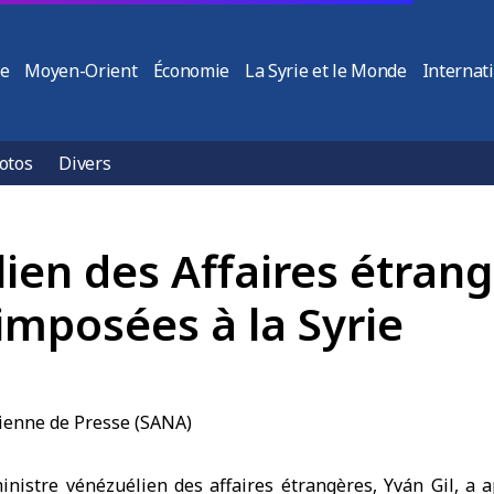
ie
Moyen-Orient
Économie
La Syrie et le Monde
Internat
otos
Divers
ien des Affaires étrang
imposées à la Syrie
nistre vénézuélien des affaires étrangères, Yván Gil, a a