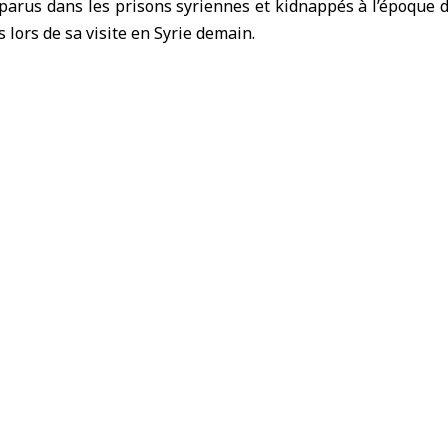
sparus dans les prisons syriennes et kidnappés à l’époque
 lors de sa visite en Syrie demain.
omique entre l’Orient et l’Occident
Jaramana et solidarité avec la Syrie