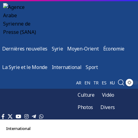
Dernières nouvelles
Syrie
Moyen-Orient
Économie
La Syrie et le Monde
International
Sport
AR
EN
TR
ES
KU
Culture
Vidéo
Photos
Divers
International