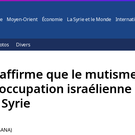
ie
Moyen-Orient
Économie
La Syrie et le Monde
Internat
otos
Divers
affirme que le mutisme
’occupation israélienne
 Syrie