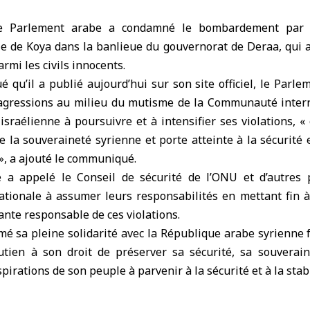
e Parlement arabe a condamné le bombardement par l’e
lle de Koya dans la banlieue du gouvernorat de Deraa, qui a
rmi les civils innocents.
u’il a publié aujourd’hui sur son site officiel, le Parle
 agressions au milieu du mutisme de la Communauté inter
n israélienne à poursuivre et à intensifier ses violations, «
e la souveraineté syrienne et porte atteinte à la sécurité e
 », a ajouté le communiqué.
 a appelé le Conseil de sécurité de l’ONU et d’autres p
ionale à assumer leurs responsabilités en mettant fin à 
ante responsable de ces violations.
mé sa pleine solidarité avec la République arabe syrienne 
tien à son droit de préserver sa sécurité, sa souverain
spirations de son peuple à parvenir à la sécurité et à la stabi