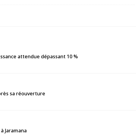
roissance attendue dépassant 10 %
après sa réouverture
f à Jaramana