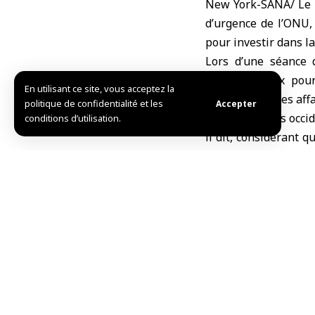
New York-SANA/ Le S
d’urgence de l’ONU,
pour investir dans l
Lors d’une séance d
internationaux pour
En utilisant ce site, vous acceptez la
coordination des aff
politique de confidentialité et les
Accepter
« Les sanctions occid
conditions d’utilisation.
il dit, considérant 
pour soutenir les Syr
L.S.
TAG:
La Syrie
Partager cet article