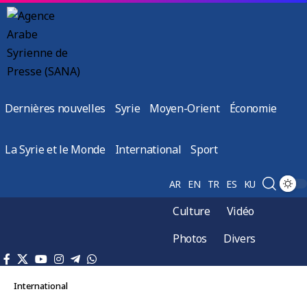
Dernières nouvelles
Syrie
Moyen-Orient
Économie
La Syrie et le Monde
International
Sport
AR
EN
TR
ES
KU
Culture
Vidéo
Photos
Divers
International