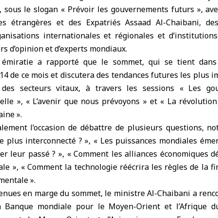
 sous le slogan « Prévoir les gouvernements futurs », ave
res étrangères et des Expatriés Assaad Al-Chaibani, des
anisations internationales et régionales et d’institution
rs d’opinion et d’experts mondiaux.
 émiratie a rapporté que le sommet, qui se tient dans
14 de ce mois et discutera des tendances futures les plus i
des secteurs vitaux, à travers les sessions « Les go
icielle », « L’avenir que nous prévoyons » et « La révoluti
aine ».
lement l’occasion de débattre de plusieurs questions, n
 plus interconnecté ? », « Les puissances mondiales émer
er leur passé ? », « Comment les alliances économiques dé
ale », « Comment la technologie réécrira les règles de la fi
mentale ».
enues en marge du sommet, le ministre Al-Chaibani a ren
la Banque mondiale pour le Moyen-Orient et l’Afrique du