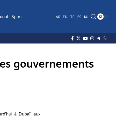
ional
Sport
AR
EN
TR
ES
KU
 des gouvernements
rd’hui à Dubaï, aux