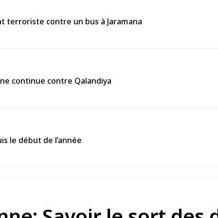
 terroriste contre un bus à Jaramana
enne continue contre Qalandiya
is le début de l’année
e: Savoir le sort des d