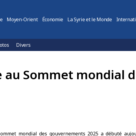
ie
Moyen-Orient
Économie
La Syrie et le Monde
Internat
otos
Divers
ipe au Sommet mondial
ommet mondial des gouvernements 2025 a débuté aujou