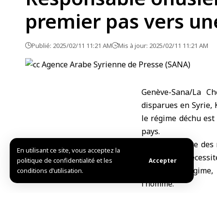
premier pas vers une
Publié: 2025/02/11 11:21 AM
Mis à jour: 2025/02/11 11:21 AM
Genève-Sana/La Che
disparues en Syrie, 
le régime déchu est
pays.
Selon le Centre des 
En utilisant ce site, vous acceptez la
en Syrie, la nécessi
politique de confidentialité et les
Accepter
de l’ancien régime,
conditions d’utilisation.
l’homme.
Quintana a exprimé 
des efforts déployés