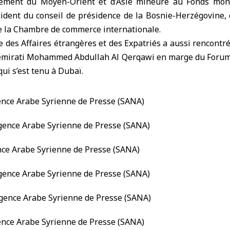
tement du Moyen-Orient et d’Asie mineure au Fonds monét
sident du conseil de présidence de la Bosnie-Herzégovine,
de la Chambre de commerce internationale.
 des Affaires étrangères et des Expatriés a aussi rencontré
t émirati Mohammed Abdullah Al Qerqawi en marge du Foru
i s’est tenu à Dubaï.