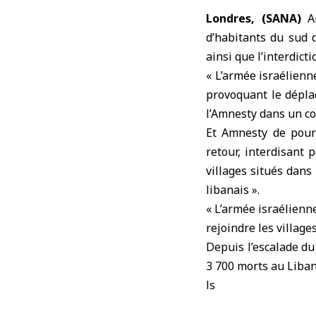
Londres, (SANA)
A
d’habitants du sud 
ainsi que l’interdict
«
L’armée israélienn
provoquant le dépla
l’Amnesty dans un c
Et Amnesty de pours
retour, interdisant
villages situés dans
libanais ».
« L’armée israélienne
rejoindre les village
Depuis l’escalade du
3 700 morts au Liban
ls