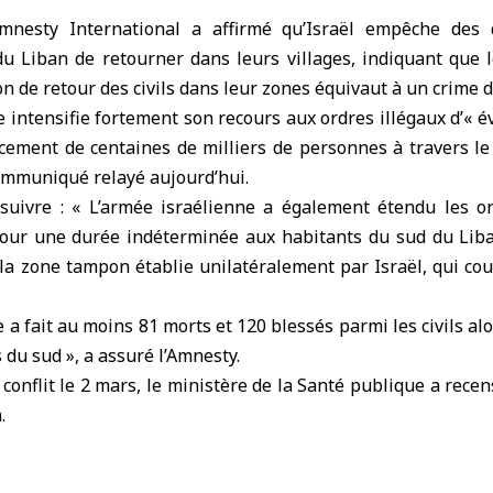
mnesty International
a affirmé qu’
Israël
empêche des d
du Liban de retourner dans leurs villages, indiquant que 
ion de retour des civils dans leur zones équivaut à un crime 
e
intensifie fortement son recours aux ordres illégaux d’« é
cement de centaines de milliers de personnes à travers
le
ommuniqué relayé aujourd’hui.
uivre : « L’armée israélienne a également étendu les o
 pour une durée indéterminée aux habitants du sud du Lib
 la zone tampon établie unilatéralement par Israël, qui cou
 a fait au moins 81 morts et 120 blessés parmi les civils alo
s du sud », a assuré l’Amnesty.
 conflit le 2 mars, le ministère de la Santé publique a recen
.