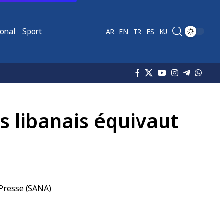
ional
Sport
AR
EN
TR
ES
KU
s libanais équivaut