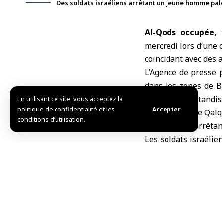
Des soldats israéliens arrêtant un jeune homme pales
Al-Qods occupée, 
mercredi lors d’une 
coïncidant avec des 
L’Agence de presse 
dans les zones de Bi
d’une maison, tandis 
En utilisant ce site, vous acceptez la
politique de confidentialité et les
Accepter
Dans la ville de Qalq
conditions d’utilisation.
des citoyens, arrêt
Les soldats israélie
Palestiniens de la vi
Dans le village de 
massive de raids et 
transformé une maiso
À Bethléem, l’occupa
ont arrêté et fouillé 