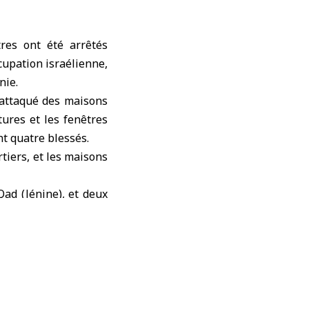
res ont été arrêtés
cupation israélienne,
nie
.
 attaqué des maisons
tures et les fenêtres
nt quatre blessés.
rtiers, et les maisons
Qad (Jénine), et deux
nt mené une campagne
rrêté une personne et
la zone d’Ish Ghorab,