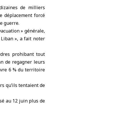
izaines de milliers
le déplacement forcé
de guerre.
vacuation » générale,
 Liban
», a fait noter
rdres prohibant tout
an de regagner leurs
vre 6 % du territoire
rs qu’ils tentaient de
sé au 12 juin plus de