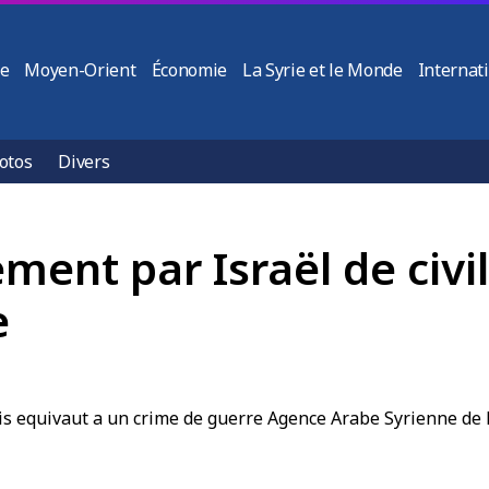
ie
Moyen-Orient
Économie
La Syrie et le Monde
Internat
otos
Divers
ment par Israël de civil
e