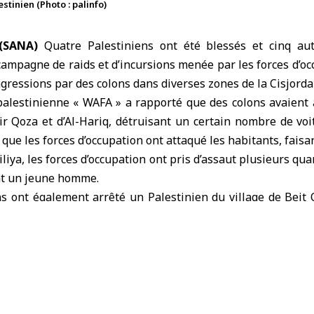
tinien (Photo : palinfo)
(SANA)
Quatre Palestiniens ont été blessés et cinq aut
campagne de raids et d’incursions menée par les forces d’oc
agressions par des colons dans diverses zones de la
Cisjorda
palestinienne « WAFA » a rapporté que des colons avaient
r Qoza et d’Al-Hariq, détruisant un certain nombre de voi
que les forces d’occupation ont attaqué les habitants, faisa
iliya, les forces d’occupation ont pris d’assaut plusieurs qua
ant un jeune homme.
ns ont également arrêté un Palestinien du village de Beit 
lle de Naplouse et du camp d’Askar.
Beit Iksa (al-Qods occupée), les forces israéliennes o
d’enquêtes sur le terrain avec des dizaines de résidents, a
n en caserne militaire.
nt israélien a installé un poste de contrôle militaire dans 
des voitures.