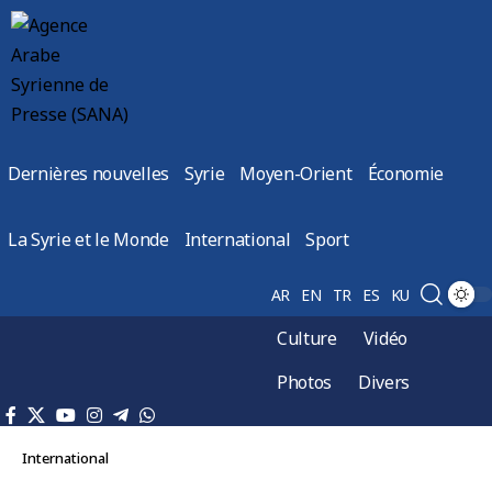
Dernières nouvelles
Syrie
Moyen-Orient
Économie
La Syrie et le Monde
International
Sport
AR
EN
TR
ES
KU
Culture
Vidéo
Photos
Divers
International