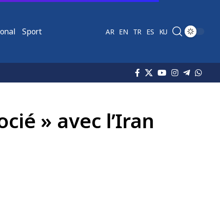
ional
Sport
AR
EN
TR
ES
KU
ié » avec l’Iran