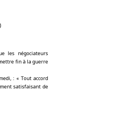
e les négociateurs
mettre fin à la guerre
medi, : « Tout accord
ment satisfaisant de
mettant à
Washington
e la dernière version
écision concernant la
us parvenons à un bon