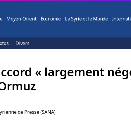
ie
Moyen-Orient
Économie
La Syrie et le Monde
Internat
otos
Divers
cord « largement négoc
d’Ormuz