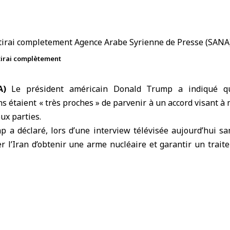
ntirai complètement
NA)
Le
président américain Donald Trump
a indiqué qu
s étaient « très proches » de parvenir à un accord visant à 
ux parties.
 a déclaré, lors d’une interview télévisée aujourd’hui sa
r l’
Iran
d’obtenir une arme nucléaire et garantir un traite
ranien », indiquant qu’il ne signerait qu’un accord per
de ses conditions.
view, le site Axios a indiqué que Trump comptait discuter d
vec ses conseillers, évoquant la possibilité de prendre une d
ns militaires dès demain dimanche. Il a déclaré : « Soit no
néantirai complètement ».