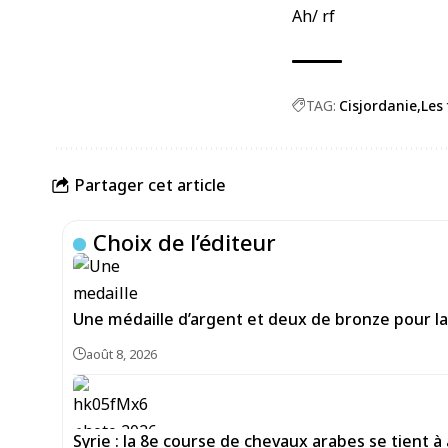
Ah/ rf
TAG:
Cisjordanie
Les
Partager cet article
Choix de l’éditeur
Une médaille d’argent et deux de bronze pour la 
août 8, 2026
Syrie : la 8e course de chevaux arabes se tient à