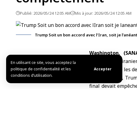
Publié: 2026/05/24 12:05 AM
Mis à jour: 2026/05/24 12:05 AM
Trump Soit un bon accord avec l’Iran, soit je l’anéa
Washington, (SA
américains et iranien
En utilisant ce site, vous acceptez la
politique de confidentialité et les
en cours entre les de
Accepter
conditions d’utilisation.
Selon Reuters, Trump
final devait empêche
l’uranium enrichi i
d’obtenir l’ensemble 
Dans une autre inter
du projet d’accord a
reprise des opératio
accord, soit je les a