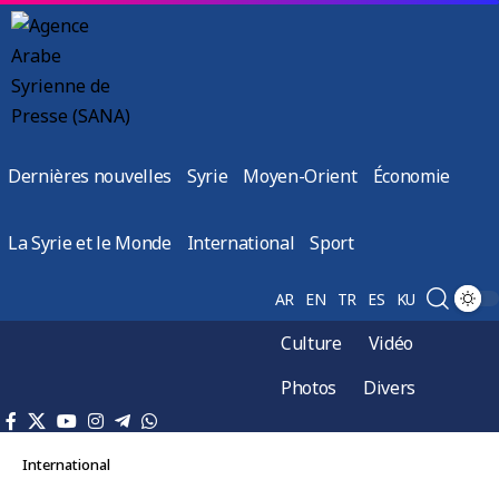
Dernières nouvelles
Syrie
Moyen-Orient
Économie
La Syrie et le Monde
International
Sport
AR
EN
TR
ES
KU
Culture
Vidéo
Photos
Divers
International