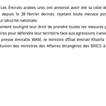
Les
Émirats arabes unis
ont annoncé avoir été la cible de
 depuis le 28 février dernier, rejetant toute menace por
ur sécurité nationale.
ement souligné leur droit de prendre toutes les mesures p
aires pour défendre leur territoire face aux agressions irani
e presse émiratie WAM, le ministre d’État émirati Khalif
 réunion des ministres des Affaires étrangères des BRICS 
ent les allégations iraniennes et toute justification des 
 la région, les qualifiant de « violation du droit internatio
des Émirats a intercepté, depuis le 28 février 2026, près de
ones contre des installations civiles et des infrastructu
ns internationales les condamnant, dont la résolution du
 et des résolutions d’organisations comme l’OACI, l’IMO 
que l’Iran entrave la navigation internationale en ferman