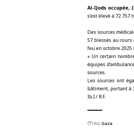
Al-Qods occupée, 
s’est élevé à 72 757 
Des sources médicale
57 blessés au cours 
feu en octobre 2025 s
« Un certain nombre
équipes d’ambulance 
sources.
Les sources ont éga
bâtiment, portant à 
Ib.I./ R.F.
TAG:
Gaza