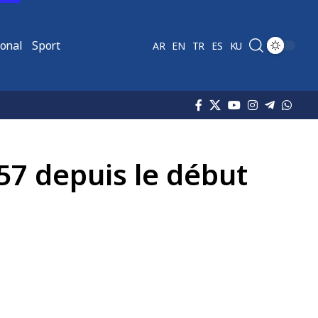
ional
Sport
AR
EN
TR
ES
KU
57 depuis le début