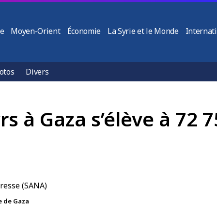
ie
Moyen-Orient
Économie
La Syrie et le Monde
Internat
otos
Divers
s à Gaza s’élève à 72 7
e de Gaza