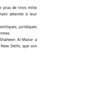
 plus de trois mille
tant atteinte à leur
olitiques, juridiques
ennes.
a Shaheen Al-Marar a
à New Delhi, que son
attaques terroristes
nal et de la Charte de
 trois mille attaques
res critiques, malgré
 Conseil de sécurité
et la FAO, a indiqué
t le détroit d’Ormuz,