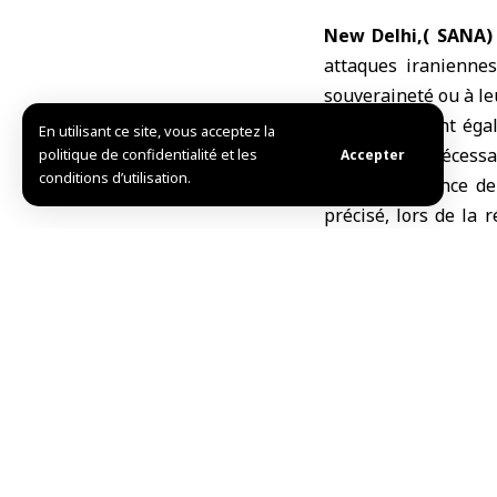
New Delhi,( SANA)
attaques iraniennes
souveraineté ou à le
Les Émirats ont égal
En utilisant ce site, vous acceptez la
et militaires nécess
politique de confidentialité et les
Accepter
conditions d’utilisation.
Cité par l’agence d
précisé, lors de la
pays rejette fermem
visant les Émirats et
l’ONU ».
La défense aérienne 
de missiles et de dr
plusieurs résolutio
N°2817 de l’an 2016
Al‑Marar.
Al‑Marar a souligné 