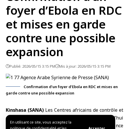
foyer d’Ebola en RDC
et mises en garde
contre une possible
expansion
Publié: 2026/05/15 3:15 PM
Mis à jour: 2026/05/15 3:15 PM
Confirmation d’un foyer d’Ebola en RDC et mises en
garde contre une possible expansion
Kinshasa (SANA)
Les
Centres africains de contrôle et
de prévention des maladies
ont annoncé aujourd’hui
En utilisant ce site, vous acceptez la
la confirmation d’un foyer d’
Ebola
dans la province
politique de confidentialité et les
Accepter