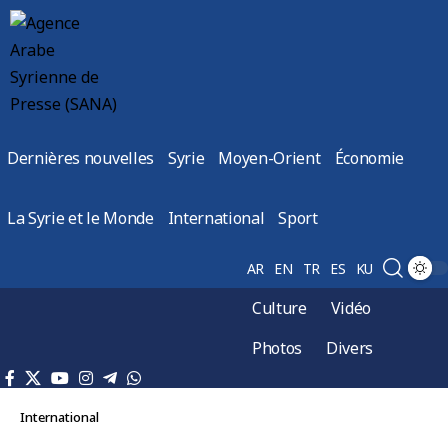
Dernières nouvelles
Syrie
Moyen-Orient
Économie
La Syrie et le Monde
International
Sport
AR
EN
TR
ES
KU
Culture
Vidéo
Photos
Divers
International