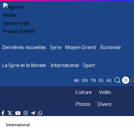
Dernières nouvelles
Syrie
Moyen-Orient
Économie
La Syrie et le Monde
International
Sport
AR
EN
TR
ES
KU
Culture
Vidéo
Photos
Divers
International