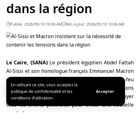
dans la région
Publié: 2026/05/10 10:06 AM
Mis à jour: 2026/05/10 10:06 AM
Le Caire, (SANA)
Le président égyptien Abdel Fattah
Al‑Sissi et son homologue français
Emmanuel Macron
ont affirmé la nécessité de consolider le cessez‑le‑feu
En utilisant ce site, vous acceptez la
dans la bande de
Gaza
et de contenir les tensions
politique de confidentialité et les
Accepter
dans la région, soulignant l’importance de déployer
conditions d’utilisation.
tous les efforts possibles pour éviter une nouvelle
escalade.
Selon le porte‑parole de la présidence égyptienne,
l’ambassadeur Mohamad El‑Chenawy, les deux
dirigeants ont discuté, en marge de l’inauguration du