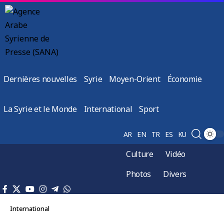
Dernières nouvelles
Syrie
Moyen-Orient
Économie
La Syrie et le Monde
International
Sport
AR
EN
TR
ES
KU
Culture
Vidéo
Photos
Divers
International