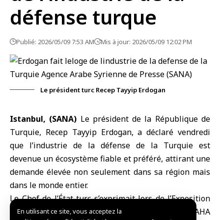
défense turque
Publié: 2026/05/09 7:53 AM
Mis à jour: 2026/05/09 12:02 PM
Le président turc Recep Tayyip Erdogan
Istanbul, (SANA)
Le président de la République de
Turquie
,
Recep Tayyip Erdogan
, a déclaré vendredi
que l’industrie de la défense de la Turquie est
devenue un écosystème fiable et préféré, attirant une
demande élevée non seulement dans sa région mais
dans le monde entier.
Le Chef de l’État turc s’exprimait lors de l’Exposition
internationale de la défense et de l’aérospatiale SAHA
En utilisant ce site, vous acceptez la