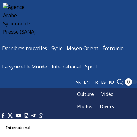
Dernières nouvelles
Syrie
Moyen-Orient
Économie
La Syrie et le Monde
International
Sport
AR
EN
TR
ES
KU
Culture
Vidéo
Photos
Divers
International