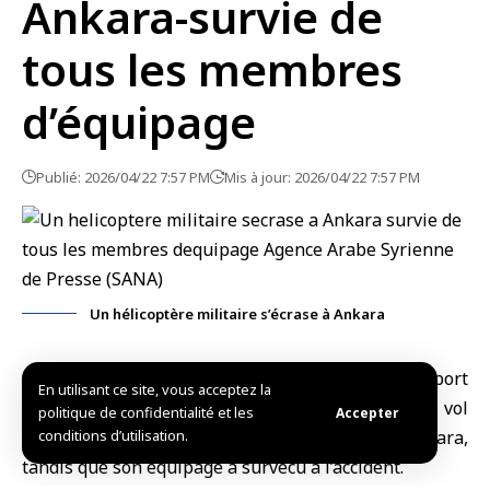
Ankara-survie de
tous les membres
d’équipage
Publié: 2026/04/22 7:57 PM
Mis à jour: 2026/04/22 7:57 PM
Un hélicoptère militaire s’écrase à Ankara
Ankara, (SANA)
Un
hélicoptère de transport
En utilisant ce site, vous acceptez la
militaire
s’est écrasé ce mercredi lors d’un vol
politique de confidentialité et les
Accepter
d’entraînement dans la zone de Temelli à Ankara,
conditions d’utilisation.
tandis que son équipage a survécu à l’accident.