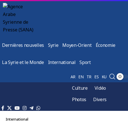
Dernières nouvelles
Syrie
Moyen-Orient
Économie
La Syrie et le Monde
International
Sport
AR
EN
TR
ES
KU
Culture
Vidéo
Photos
Divers
International