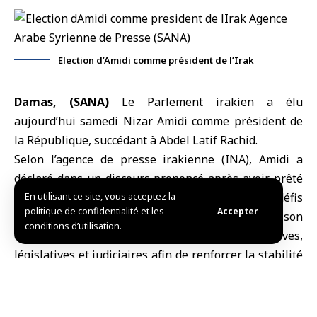
Election d’Amidi comme président de l’Irak
Damas, (SANA)
Le
Parlement irakien
a élu
aujourd’hui samedi
Nizar Amidi
comme président de
la République, succédant à Abdel Latif Rachid.
Selon l’agence de presse irakienne (INA), Amidi a
déclaré dans un discours prononcé après avoir prêté
serment, être conscient de l’ampleur des défis
En utilisant ce site, vous acceptez la
politique de confidentialité et les
Accepter
auxquels le pays est confronté, soulignant son
conditions d’utilisation.
engagement à coopérer avec les autorités exécutives,
législatives et judiciaires afin de renforcer la stabilité
et le travail national commun.
De son côté, le président du Parlement, Haibat al-
Halboussi, a appelé tous les
Irakiens
à assumer leurs