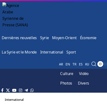
Dernières nouvelles
Syrie
Moyen-Orient
Économie
La Syrie et le Monde
International
Sport
AR
EN
TR
ES
KU
Culture
Vidéo
Photos
Divers
International