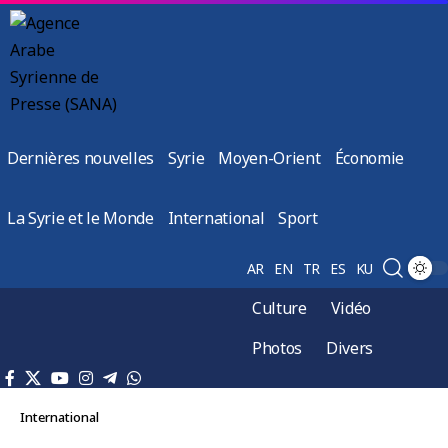
Dernières nouvelles
Syrie
Moyen-Orient
Économie
La Syrie et le Monde
International
Sport
AR
EN
TR
ES
KU
Culture
Vidéo
Photos
Divers
International