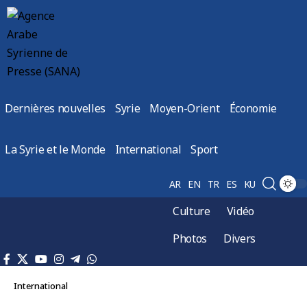
Dernières nouvelles
Syrie
Moyen-Orient
Économie
La Syrie et le Monde
International
Sport
AR
EN
TR
ES
KU
Culture
Vidéo
Photos
Divers
International