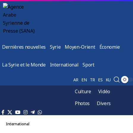
Dernières nouvelles
Syrie
Moyen-Orient
Économie
La Syrie et le Monde
International
Sport
AR
EN
TR
ES
KU
Culture
Vidéo
Photos
Divers
International