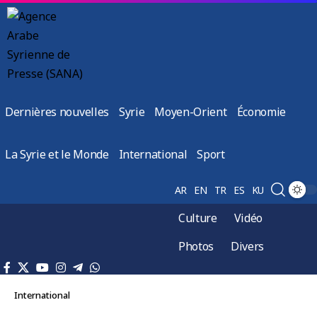
Dernières nouvelles
Syrie
Moyen-Orient
Économie
La Syrie et le Monde
International
Sport
AR
EN
TR
ES
KU
Culture
Vidéo
Photos
Divers
International